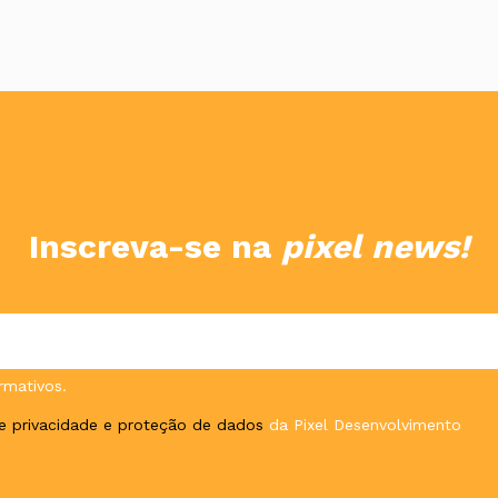
Inscreva-se na
pixel news!
rmativos.
de privacidade e proteção de dados
da Pixel Desenvolvimento