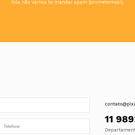
Nós não vamos te mandar spam (prometemos!).
contato@pix
11 98
Departamento