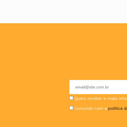
E-
mail
Quero receber e-mails info
Concordo com a
política 