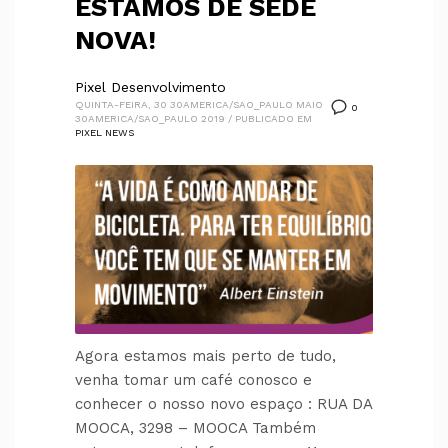
ESTAMOS DE SEDE
NOVA!
Pixel Desenvolvimento
QUINTA-FEIRA, 30 30AMERICA/SAO_PAULO MAIO
0
30AMERICA/SAO_PAULO 2019
/
PUBLICADO EM
PIXEL NEWS
Agora estamos mais perto de tudo,
venha tomar um café conosco e
conhecer o nosso novo espaço : RUA DA
MOOCA, 3298 – MOOCA Também