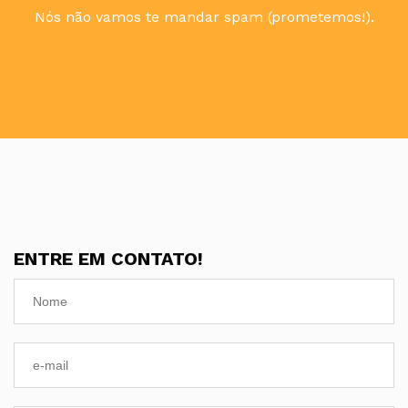
Nós não vamos te mandar spam (prometemos!).
ENTRE EM CONTATO!
E-
mail